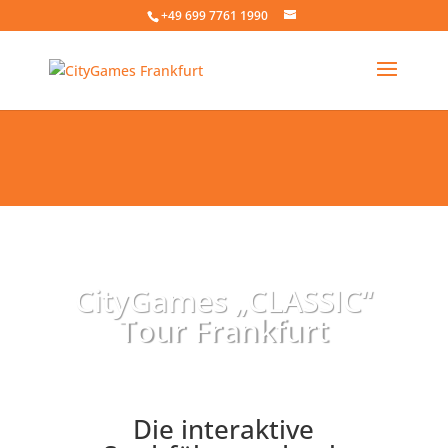
+49 699 7761 1990
CityGames „CLASSIC“
Tour Frankfurt
Die interaktive