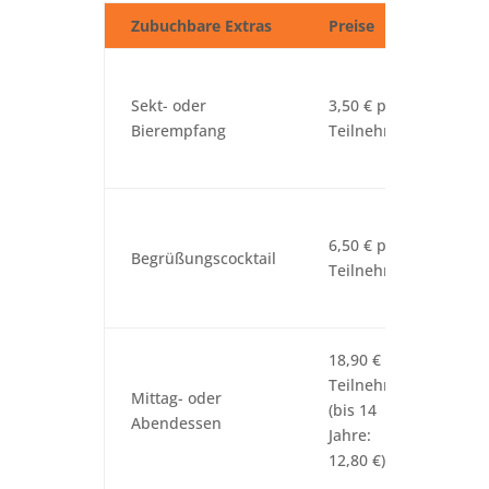
Zubuchbare Extras
Preise
Zu
Bei
Sek
Sekt- oder
3,50 € pro
Be
Bierempfang
Teilnehmer
alk
Get
Exk
Ci
6,50 € pro
Begrüßungscocktail
Beg
Teilnehmer
(au
ver
1 G
18,90 € pro
Ge
Teilnehmer
Mittag- oder
aus
(bis 14
Abendessen
Gr
Jahre:
(au
12,80 €)
und