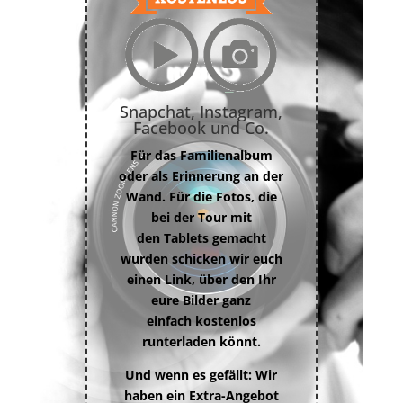
Snapchat, Instagram,
Facebook und Co.
Für das Familienalbum
oder als Erinnerung an der
Wand. Für die Fotos, die
bei der Tour mit
den Tablets gemacht
wurden schicken wir euch
einen Link, über den Ihr
eure Bilder ganz
einfach kostenlos
runterladen könnt.
Und wenn es gefällt: Wir
haben ein Extra-Angebot