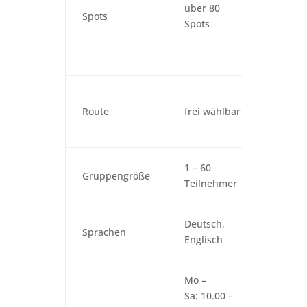
erreic
über 80
Spots
Gruppe
Spots
sponta
Spots 
möcht
Wird i
Einwe
Route
frei wählbar
gemei
Spiell
ab 60 
1 – 60
Gruppengröße
bitte 
Teilnehmer
mit u
Weiter
Deutsch,
Sprachen
sind a
Englisch
mögli
Start d
Mo –
Min. m
Sa: 10.00 –
Rückga