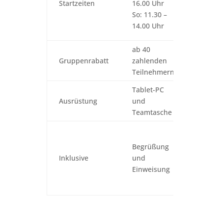
Startzeiten
16.00 Uhr
jeweil
So: 11.30 –
i.d.R.
14.00 Uhr
Ausga
ab 40
5 % au
Gruppenrabatt
zahlenden
Gesam
Teilnehmern
Tablet-PC
Equip
Ausrüstung
und
Hilfsm
Teamtasche
der A
Begrü
Einwei
Begrüßung
Spiela
Inklusive
und
persön
Einweisung
Spielle
Grupp