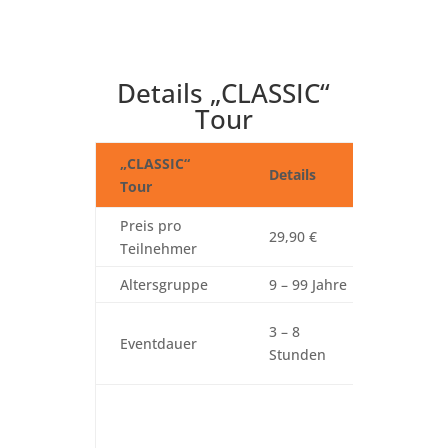
Details „CLASSIC“
Tour
„CLASSIC“
Details
Zusat
Tour
Preis pro
Preis 
29,90 €
Teilnehmer
Mehrw
Altersgruppe
9 – 99 Jahre
Plus c
3 – 8
Eventdauer
Einwei
Stunden
Grupp
Es kön
Spots/