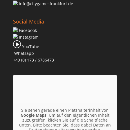
info@citygamesfrankfurt.de
Social Media
Facebook
Instagram
YouTube
Whatsapp
+49 (0) 173 / 6786473
Sie sehen gerade einen Platzhalterinhalt von
Google Maps
. Um auf den eigentlichen Inhalt
zuzugreifen, klicken Sie auf die Schaltfläche
unten. Bitte beachten Sie, dass dabei Daten an
Drittanbieter weitergegeben werden.